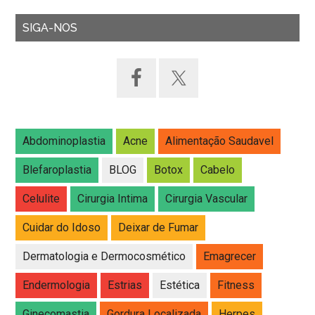
SIGA-NOS
Abdominoplastia
Acne
Alimentação Saudavel
Blefaroplastia
BLOG
Botox
Cabelo
Celulite
Cirurgia Intima
Cirurgia Vascular
Cuidar do Idoso
Deixar de Fumar
Dermatologia e Dermocosmético
Emagrecer
Endermologia
Estrias
Estética
Fitness
Ginecomastia
Gordura Localizada
Herpes