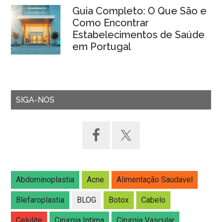
Guia Completo: O Que São e
Como Encontrar
Estabelecimentos de Saúde
em Portugal
SIGA-NOS
Abdominoplastia
Acne
Alimentação Saudavel
Blefaroplastia
BLOG
Botox
Cabelo
Celulite
Cirurgia Intima
Cirurgia Vascular