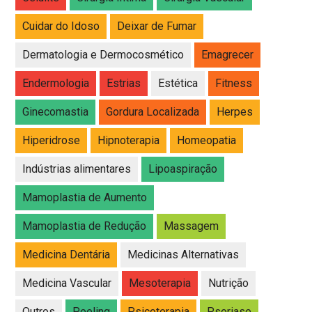
Cuidar do Idoso
Deixar de Fumar
Dermatologia e Dermocosmético
Emagrecer
Endermologia
Estrias
Estética
Fitness
Ginecomastia
Gordura Localizada
Herpes
Hiperidrose
Hipnoterapia
Homeopatia
Indústrias alimentares
Lipoaspiração
Mamoplastia de Aumento
Mamoplastia de Redução
Massagem
Medicina Dentária
Medicinas Alternativas
Medicina Vascular
Mesoterapia
Nutrição
Outros
Peeling
Psicoterapia
Psoriase