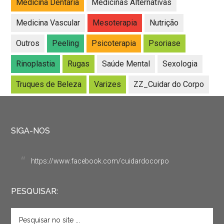
Medicina Dentária
Medicinas Alternativas
Medicina Vascular
Mesoterapia
Nutrição
Outros
Peeling
Psicoterapia
Psoriase
Rinoplastia
Rugas
Saúde Mental
Sexologia
Truques de Beleza
Varizes
ZZ_Cuidar do Corpo
SIGA-NOS
https://www.facebook.com/cuidardocorpo
PESQUISAR: