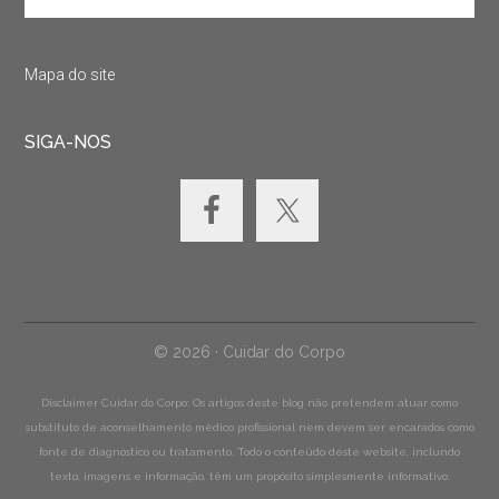
Mapa do site
SIGA-NOS
© 2026 · Cuidar do Corpo
Disclaimer Cuidar do Corpo: Os artigos deste blog não pretendem atuar como
substituto de aconselhamento médico profissional nem devem ser encarados como
fonte de diagnóstico ou tratamento. Todo o conteúdo deste website, inclundo
texto, imagens e informação, têm um propósito simplesmente informativo.