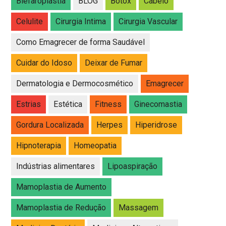
Blefaroplastia
BLOG
Botox
Cabelo
Celulite
Cirurgia Intima
Cirurgia Vascular
Como Emagrecer de forma Saudável
Cuidar do Idoso
Deixar de Fumar
Dermatologia e Dermocosmético
Emagrecer
Estrias
Estética
Fitness
Ginecomastia
Gordura Localizada
Herpes
Hiperidrose
Hipnoterapia
Homeopatia
Indústrias alimentares
Lipoaspiração
Mamoplastia de Aumento
Mamoplastia de Redução
Massagem