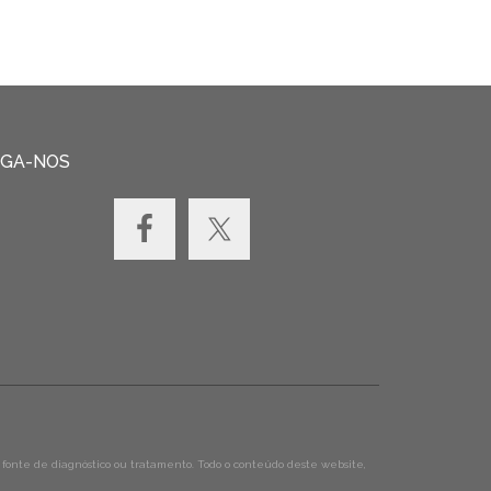
IGA-NOS
fonte de diagnóstico ou tratamento. Todo o conteúdo deste website,