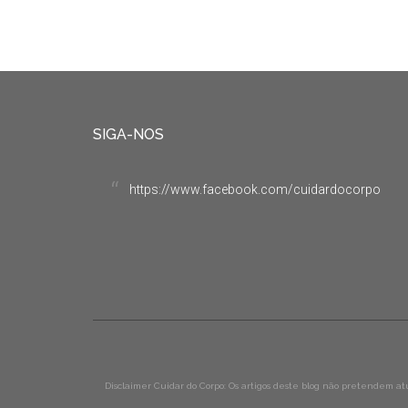
SIGA-NOS
https://www.facebook.com/cuidardocorpo
Disclaimer Cuidar do Corpo: Os artigos deste blog não pretendem a