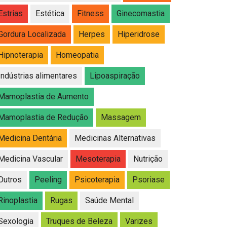
Estrias
Estética
Fitness
Ginecomastia
Gordura Localizada
Herpes
Hiperidrose
Hipnoterapia
Homeopatia
Indústrias alimentares
Lipoaspiração
Mamoplastia de Aumento
Mamoplastia de Redução
Massagem
Medicina Dentária
Medicinas Alternativas
Medicina Vascular
Mesoterapia
Nutrição
Outros
Peeling
Psicoterapia
Psoriase
Rinoplastia
Rugas
Saúde Mental
Sexologia
Truques de Beleza
Varizes