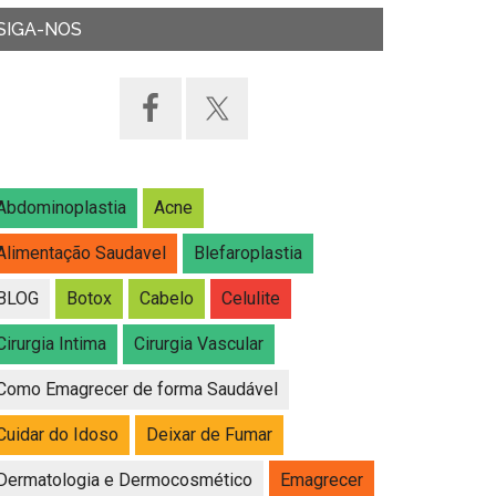
SIGA-NOS
Abdominoplastia
Acne
Alimentação Saudavel
Blefaroplastia
BLOG
Botox
Cabelo
Celulite
Cirurgia Intima
Cirurgia Vascular
Como Emagrecer de forma Saudável
Cuidar do Idoso
Deixar de Fumar
Dermatologia e Dermocosmético
Emagrecer