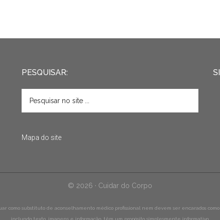
PESQUISAR:
S
Mapa do site
© 2026 · Cuidar do Corpo
tuar como substituto de aconselhamento médico profissional nem devem ser encarados como 
inclundo texto, imagens e informação, têm um propósito simplesmente informativo.