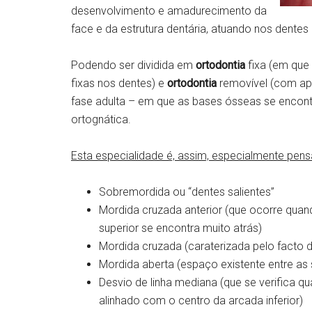
desenvolvimento e amadurecimento da
face e da estrutura dentária, atuando nos dent
Podendo ser dividida em
ortodontia
fixa (em que
fixas nos dentes) e
ortodontia
removível (com apa
fase adulta – em que as bases ósseas se encontr
ortognática.
Esta especialidade é, assim, especialmente pe
Sobremordida ou “dentes salientes”
Mordida cruzada anterior (que ocorre quand
superior se encontra muito atrás)
Mordida cruzada (caraterizada pelo facto de
Mordida aberta (espaço existente entre as 
Desvio de linha mediana (que se verifica q
alinhado com o centro da arcada inferior)