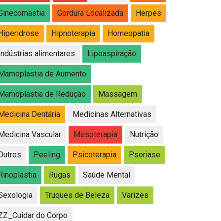
Ginecomastia
Gordura Localizada
Herpes
Hiperidrose
Hipnoterapia
Homeopatia
Indústrias alimentares
Lipoaspiração
Mamoplastia de Aumento
Mamoplastia de Redução
Massagem
Medicina Dentária
Medicinas Alternativas
Medicina Vascular
Mesoterapia
Nutrição
Outros
Peeling
Psicoterapia
Psoriase
Rinoplastia
Rugas
Saúde Mental
Sexologia
Truques de Beleza
Varizes
ZZ_Cuidar do Corpo