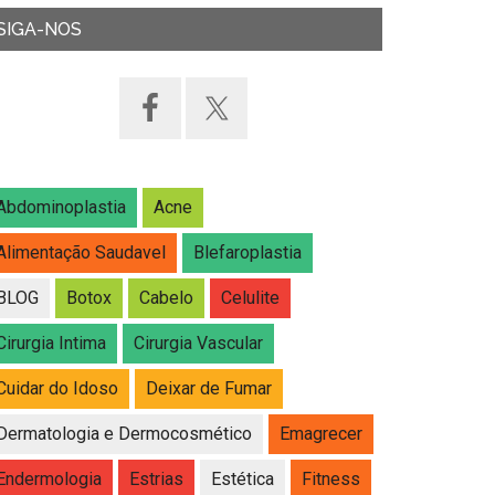
SIGA-NOS
Abdominoplastia
Acne
Alimentação Saudavel
Blefaroplastia
BLOG
Botox
Cabelo
Celulite
Cirurgia Intima
Cirurgia Vascular
Cuidar do Idoso
Deixar de Fumar
Dermatologia e Dermocosmético
Emagrecer
Endermologia
Estrias
Estética
Fitness