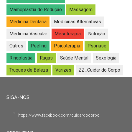
Mamoplastia de Redução
Massagem
Medicina Dentária
Medicinas Alternativas
Medicina Vascular
Mesoterapia
Nutrição
Outros
Peeling
Psicoterapia
Psoriase
Rinoplastia
Rugas
Saúde Mental
Sexologia
Truques de Beleza
Varizes
ZZ_Cuidar do Corpo
SIGA-NOS
https://www.facebook.com/cuidardocorpo