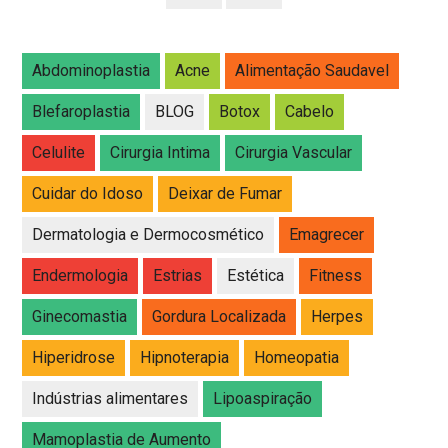
Abdominoplastia
Acne
Alimentação Saudavel
Blefaroplastia
BLOG
Botox
Cabelo
Celulite
Cirurgia Intima
Cirurgia Vascular
Cuidar do Idoso
Deixar de Fumar
Dermatologia e Dermocosmético
Emagrecer
Endermologia
Estrias
Estética
Fitness
Ginecomastia
Gordura Localizada
Herpes
Hiperidrose
Hipnoterapia
Homeopatia
Indústrias alimentares
Lipoaspiração
Mamoplastia de Aumento