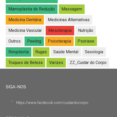
Mamoplastia de Redução
Massagem
Medicina Dentária
Medicinas Alternativas
Medicina Vascular
Mesoterapia
Nutrição
Outros
Peeling
Psicoterapia
Psoriase
Rinoplastia
Rugas
Saúde Mental
Sexologia
Truques de Beleza
Varizes
ZZ_Cuidar do Corpo
SIGA-NOS
https://www.facebook.com/cuidardocorpo