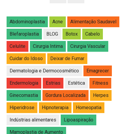
Abdominoplastia
Acne
Alimentação Saudavel
Blefaroplastia
BLOG
Botox
Cabelo
Celulite
Cirurgia Intima
Cirurgia Vascular
Cuidar do Idoso
Deixar de Fumar
Dermatologia e Dermocosmético
Emagrecer
Endermologia
Estrias
Estética
Fitness
Ginecomastia
Gordura Localizada
Herpes
Hiperidrose
Hipnoterapia
Homeopatia
Indústrias alimentares
Lipoaspiração
Mamoplastia de Aumento