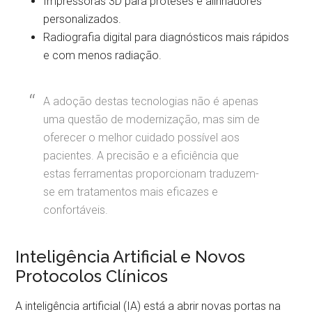
Impressoras 3D para próteses e alinhadores
personalizados.
Radiografia digital para diagnósticos mais rápidos
e com menos radiação.
A adoção destas tecnologias não é apenas
uma questão de modernização, mas sim de
oferecer o melhor cuidado possível aos
pacientes. A precisão e a eficiência que
estas ferramentas proporcionam traduzem-
se em tratamentos mais eficazes e
confortáveis.
Inteligência Artificial e Novos
Protocolos Clínicos
A inteligência artificial (IA) está a abrir novas portas na