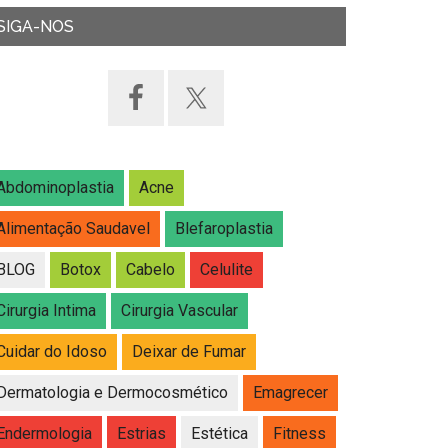
SIGA-NOS
Abdominoplastia
Acne
Alimentação Saudavel
Blefaroplastia
BLOG
Botox
Cabelo
Celulite
Cirurgia Intima
Cirurgia Vascular
Cuidar do Idoso
Deixar de Fumar
Dermatologia e Dermocosmético
Emagrecer
Endermologia
Estrias
Estética
Fitness