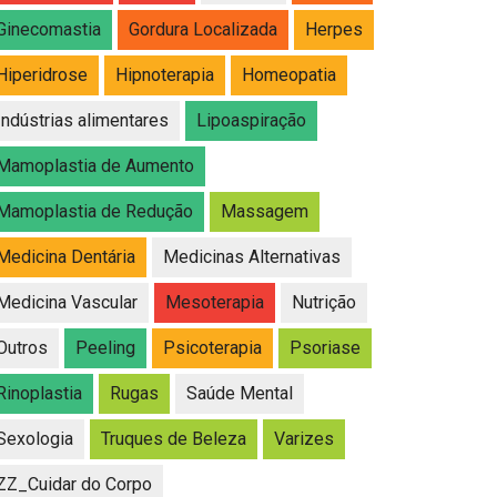
Ginecomastia
Gordura Localizada
Herpes
Hiperidrose
Hipnoterapia
Homeopatia
Indústrias alimentares
Lipoaspiração
Mamoplastia de Aumento
Mamoplastia de Redução
Massagem
Medicina Dentária
Medicinas Alternativas
Medicina Vascular
Mesoterapia
Nutrição
Outros
Peeling
Psicoterapia
Psoriase
Rinoplastia
Rugas
Saúde Mental
Sexologia
Truques de Beleza
Varizes
ZZ_Cuidar do Corpo