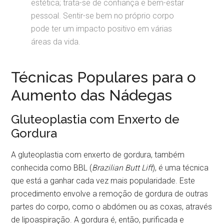
estética; trata-se de confiança e bem-estar
pessoal. Sentir-se bem no próprio corpo
pode ter um impacto positivo em várias
áreas da vida.
Técnicas Populares para o
Aumento das Nádegas
Gluteoplastia com Enxerto de
Gordura
A gluteoplastia com enxerto de gordura, também
conhecida como BBL (
Brazilian Butt Lift
), é uma técnica
que está a ganhar cada vez mais popularidade. Este
procedimento envolve a remoção de gordura de outras
partes do corpo, como o abdómen ou as coxas, através
de lipoaspiração. A gordura é, então, purificada e