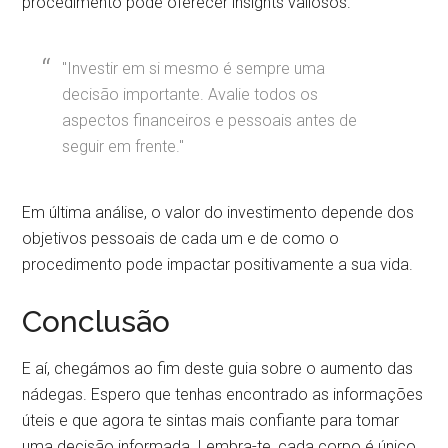
procedimento pode oferecer insights valiosos.
"Investir em si mesmo é sempre uma
decisão importante. Avalie todos os
aspectos financeiros e pessoais antes de
seguir em frente."
Em última análise, o valor do investimento depende dos
objetivos pessoais de cada um e de como o
procedimento pode impactar positivamente a sua vida.
Conclusão
E aí, chegámos ao fim deste guia sobre o aumento das
nádegas. Espero que tenhas encontrado as informações
úteis e que agora te sintas mais confiante para tomar
uma decisão informada. Lembra-te, cada corpo é único