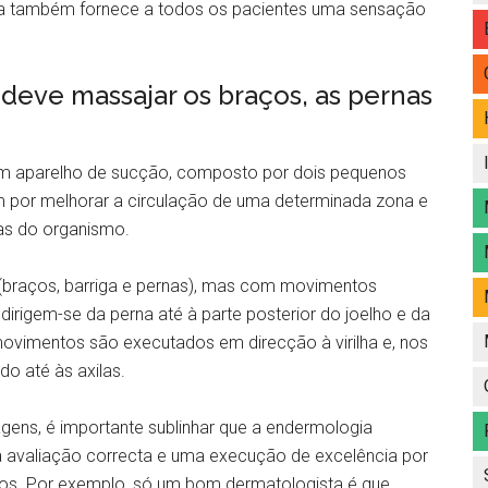
gia também fornece a todos os pacientes uma sensação
deve massajar os braços, as pernas
m aparelho de sucção, composto por dois pequenos
m por melhorar a circulação de uma determinada zona e
as do organismo.
braços, barriga e pernas), mas com movimentos
dirigem-se da perna até à parte posterior do joelho e da
s movimentos são executados em direcção à virilha e, nos
do até às axilas.
gens, é importante sublinhar que a endermologia
a avaliação correcta e uma execução de excelência por
ados. Por exemplo, só um bom dermatologista é que