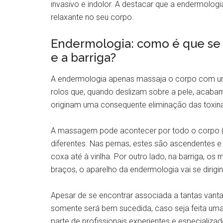
invasivo e indolor. A destacar que a endermolo
relaxante no seu corpo.
Endermologia: como é que se 
e a barriga?
A endermologia apenas massaja o corpo com u
rolos que, quando deslizam sobre a pele, acaba
originam uma consequente eliminação das toxin
A massagem pode acontecer por todo o corpo (
diferentes. Nas pernas, estes são ascendentes e 
coxa até à virilha. Por outro lado, na barriga, o
braços, o aparelho da endermologia vai se dirigin
Apesar de se encontrar associada a tantas vanta
somente será bem sucedida, caso seja feita um
parte de profissionais experientes e especializ