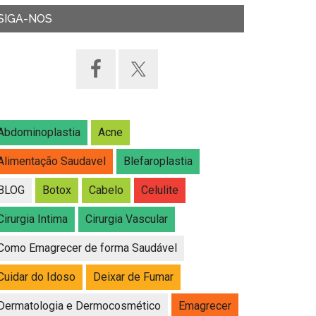
SIGA-NOS
Abdominoplastia
Acne
Alimentação Saudavel
Blefaroplastia
BLOG
Botox
Cabelo
Celulite
Cirurgia Intima
Cirurgia Vascular
Como Emagrecer de forma Saudável
Cuidar do Idoso
Deixar de Fumar
Dermatologia e Dermocosmético
Emagrecer