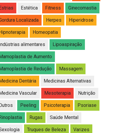
Estrias
Estética
Fitness
Ginecomastia
Gordura Localizada
Herpes
Hiperidrose
Hipnoterapia
Homeopatia
Indústrias alimentares
Lipoaspiração
Mamoplastia de Aumento
Mamoplastia de Redução
Massagem
Medicina Dentária
Medicinas Alternativas
Medicina Vascular
Mesoterapia
Nutrição
Outros
Peeling
Psicoterapia
Psoriase
Rinoplastia
Rugas
Saúde Mental
Sexologia
Truques de Beleza
Varizes