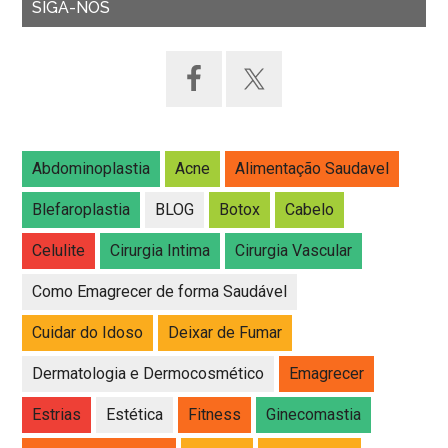
SIGA-NOS
Abdominoplastia
Acne
Alimentação Saudavel
Blefaroplastia
BLOG
Botox
Cabelo
Celulite
Cirurgia Intima
Cirurgia Vascular
Como Emagrecer de forma Saudável
Cuidar do Idoso
Deixar de Fumar
Dermatologia e Dermocosmético
Emagrecer
Estrias
Estética
Fitness
Ginecomastia