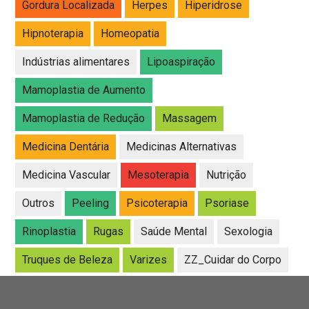
Gordura Localizada
Herpes
Hiperidrose
Hipnoterapia
Homeopatia
Indústrias alimentares
Lipoaspiração
Mamoplastia de Aumento
Mamoplastia de Redução
Massagem
Medicina Dentária
Medicinas Alternativas
Medicina Vascular
Mesoterapia
Nutrição
Outros
Peeling
Psicoterapia
Psoriase
Rinoplastia
Rugas
Saúde Mental
Sexologia
Truques de Beleza
Varizes
ZZ_Cuidar do Corpo