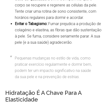
corpo se recupere e regenere as células da pele.
Tente criar uma rotina de sono consistente, com
horários regulares para dormir e acordar.
Evitar o Tabagismo:
Fumar prejudica a produção de
colagénio e elastina, as fibras que dão sustentação
à pele. Se fuma, considere seriamente parar. A sua
pele (e a sua saúde) agradecerão.
Pequenas mudanças no estilo de vida, como
praticar exercício regularmente e dormir bem,
podem ter um impacto significativo na saúde
da sua pele e na prevenção de estrias.
Hidratação É A Chave Para A
Elasticidade