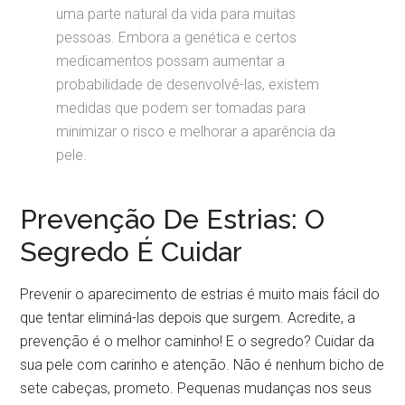
uma parte natural da vida para muitas
pessoas. Embora a genética e certos
medicamentos possam aumentar a
probabilidade de desenvolvê-las, existem
medidas que podem ser tomadas para
minimizar o risco e melhorar a aparência da
pele.
Prevenção De Estrias: O
Segredo É Cuidar
Prevenir o aparecimento de estrias é muito mais fácil do
que tentar eliminá-las depois que surgem. Acredite, a
prevenção é o melhor caminho! E o segredo? Cuidar da
sua pele com carinho e atenção. Não é nenhum bicho de
sete cabeças, prometo. Pequenas mudanças nos seus