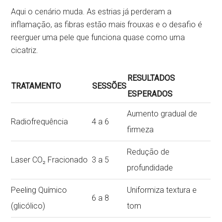
Aqui o cenário muda. As estrias já perderam a
inflamação, as fibras estão mais frouxas e o desafio é
reerguer uma pele que funciona quase como uma
cicatriz.
RESULTADOS
TRATAMENTO
SESSÕES
ESPERADOS
Aumento gradual de
Radiofrequência
4 a 6
firmeza
Redução de
Laser CO₂ Fracionado
3 a 5
profundidade
Peeling Químico
Uniformiza textura e
6 a 8
(glicólico)
tom