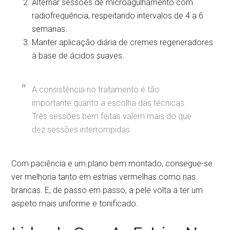
Alternar sessões de microagulhamento com
radiofrequência, respeitando intervalos de 4 a 6
semanas.
Manter aplicação diária de cremes regeneradores
à base de ácidos suaves.
A consistência no tratamento é tão
importante quanto a escolha das técnicas.
Três sessões bem feitas valem mais do que
dez sessões interrompidas.
Com paciência e um plano bem montado, consegue-se
ver melhoria tanto em estrias vermelhas como nas
brancas. E, de passo em passo, a pele volta a ter um
aspeto mais uniforme e tonificado.