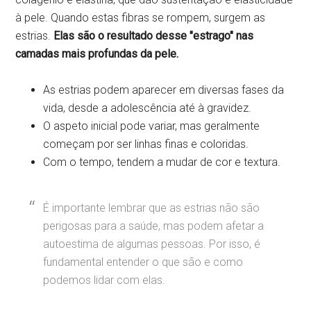
à pele. Quando estas fibras se rompem, surgem as
estrias.
Elas são o resultado desse "estrago" nas
camadas mais profundas da pele.
As estrias podem aparecer em diversas fases da
vida, desde a adolescência até à gravidez.
O aspeto inicial pode variar, mas geralmente
começam por ser linhas finas e coloridas.
Com o tempo, tendem a mudar de cor e textura.
É importante lembrar que as estrias não são
perigosas para a saúde, mas podem afetar a
autoestima de algumas pessoas. Por isso, é
fundamental entender o que são e como
podemos lidar com elas.