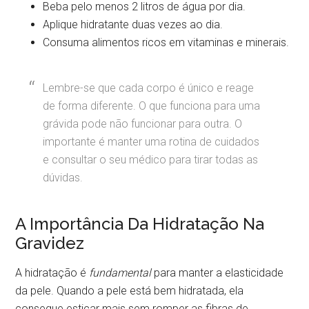
Beba pelo menos 2 litros de água por dia.
Aplique hidratante duas vezes ao dia.
Consuma alimentos ricos em vitaminas e minerais.
Lembre-se que cada corpo é único e reage
de forma diferente. O que funciona para uma
grávida pode não funcionar para outra. O
importante é manter uma rotina de cuidados
e consultar o seu médico para tirar todas as
dúvidas.
A Importância Da Hidratação Na
Gravidez
A hidratação é
fundamental
para manter a elasticidade
da pele. Quando a pele está bem hidratada, ela
consegue esticar mais sem romper as fibras de