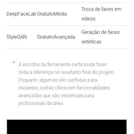
Troca de faces em
DeepFaceLab
Gratuito
Média
vídeos
Geração de faces
StyleGAN
Gratuito
Avançada
sintéticas
A escolha da ferramenta certa pode fazer
toda a diferença no resultado final do projeto.
Enquanto algumas são perfeitas para
iniciantes, outras oferecem funcionalidades
avançadas que são essenciais para
profissionais da área.