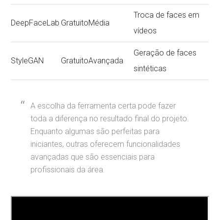
Troca de faces em
DeepFaceLab
Gratuito
Média
vídeos
Geração de faces
StyleGAN
Gratuito
Avançada
sintéticas
A escolha da ferramenta certa pode fazer
toda a diferença no resultado final do projeto.
Enquanto algumas são perfeitas para
iniciantes, outras oferecem funcionalidades
avançadas que são essenciais para
profissionais da área.