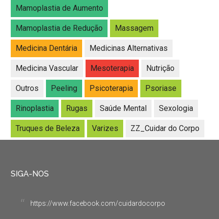
Mamoplastia de Aumento
Mamoplastia de Redução
Massagem
Medicina Dentária
Medicinas Alternativas
Medicina Vascular
Mesoterapia
Nutrição
Outros
Peeling
Psicoterapia
Psoriase
Rinoplastia
Rugas
Saúde Mental
Sexologia
Truques de Beleza
Varizes
ZZ_Cuidar do Corpo
SIGA-NOS
https://www.facebook.com/cuidardocorpo