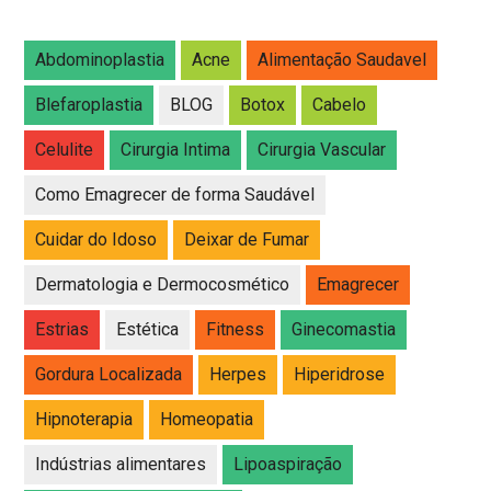
Abdominoplastia
Acne
Alimentação Saudavel
Blefaroplastia
BLOG
Botox
Cabelo
Celulite
Cirurgia Intima
Cirurgia Vascular
Como Emagrecer de forma Saudável
Cuidar do Idoso
Deixar de Fumar
Dermatologia e Dermocosmético
Emagrecer
Estrias
Estética
Fitness
Ginecomastia
Gordura Localizada
Herpes
Hiperidrose
Hipnoterapia
Homeopatia
Indústrias alimentares
Lipoaspiração