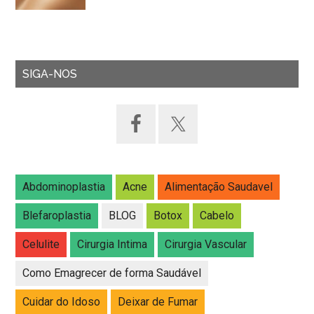
SIGA-NOS
Abdominoplastia
Acne
Alimentação Saudavel
Blefaroplastia
BLOG
Botox
Cabelo
Celulite
Cirurgia Intima
Cirurgia Vascular
Como Emagrecer de forma Saudável
Cuidar do Idoso
Deixar de Fumar