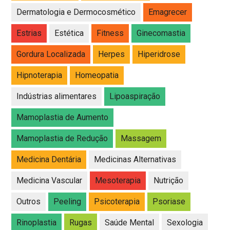
Dermatologia e Dermocosmético
Emagrecer
Estrias
Estética
Fitness
Ginecomastia
Gordura Localizada
Herpes
Hiperidrose
Hipnoterapia
Homeopatia
Indústrias alimentares
Lipoaspiração
Mamoplastia de Aumento
Mamoplastia de Redução
Massagem
Medicina Dentária
Medicinas Alternativas
Medicina Vascular
Mesoterapia
Nutrição
Outros
Peeling
Psicoterapia
Psoriase
Rinoplastia
Rugas
Saúde Mental
Sexologia