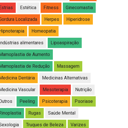
Estrias
Estética
Fitness
Ginecomastia
Gordura Localizada
Herpes
Hiperidrose
Hipnoterapia
Homeopatia
Indústrias alimentares
Lipoaspiração
Mamoplastia de Aumento
Mamoplastia de Redução
Massagem
Medicina Dentária
Medicinas Alternativas
Medicina Vascular
Mesoterapia
Nutrição
Outros
Peeling
Psicoterapia
Psoriase
Rinoplastia
Rugas
Saúde Mental
Sexologia
Truques de Beleza
Varizes