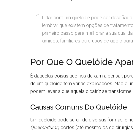
Lidar com um quelóide pode ser desafiador
lembrar que existem opções de tratamento 
primeiro passo para melhorar a sua qualida
amigos, familiares ou grupos de apoio par
Por Que O Quelóide Apa
É daquelas coisas que nos deixam a pensar: po
de um quelóide tem várias explicações. Não é 
podem levar a que aquela cicatriz se transform
Causas Comuns Do Quelóide
Um quelóide pode surgir de diversas formas, e n
Queimaduras
, cortes (até mesmo os de cirurgias