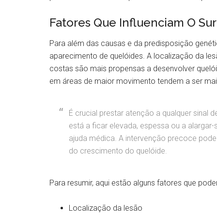
Fatores Que Influenciam O Su
Para além das causas e da predisposição genétic
aparecimento de quelóides. A localização da le
costas são mais propensas a desenvolver quelóid
em áreas de maior movimento tendem a ser mai
É crucial prestar atenção a qualquer sinal 
está a ficar elevada, espessa ou a alargar-
ajuda médica. A intervenção precoce pode 
do crescimento do quelóide.
Para resumir, aqui estão alguns fatores que pode
Localização da lesão