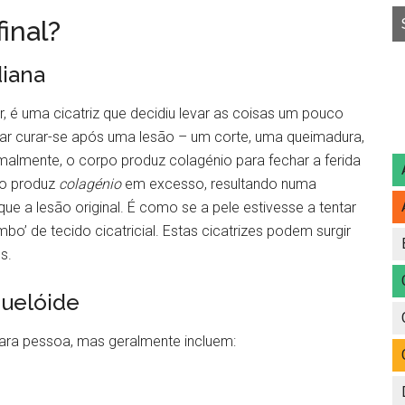
inal?
diana
r, é uma cicatriz que decidiu levar as coisas um pouco
tar curar-se após uma lesão – um corte, uma queimadura,
almente, o corpo produz colagénio para fechar a ferida
po produz
colagénio
em excesso, resultando numa
que a lesão original. É como se a pele estivesse a tentar
’ de tecido cicatricial. Estas cicatrizes podem surgir
s.
Quelóide
ara pessoa, mas geralmente incluem: