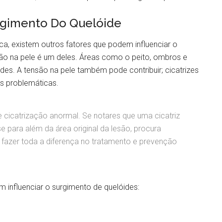
rgimento Do Quelóide
a, existem outros fatores que podem influenciar o
são na pele é um deles. Áreas como o peito, ombros e
es. A tensão na pele também pode contribuir; cicatrizes
s problemáticas.
de cicatrização anormal. Se notares que uma cicatriz
se para além da área original da lesão, procura
fazer toda a diferença no tratamento e prevenção
m influenciar o surgimento de quelóides: