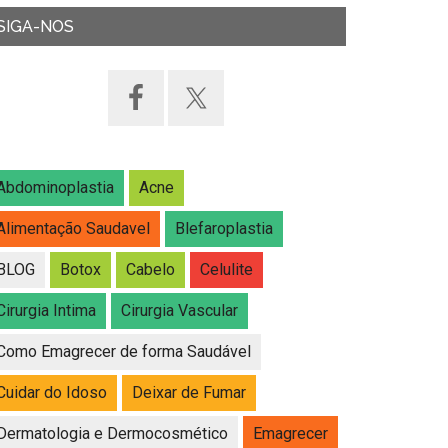
SIGA-NOS
Abdominoplastia
Acne
Alimentação Saudavel
Blefaroplastia
BLOG
Botox
Cabelo
Celulite
Cirurgia Intima
Cirurgia Vascular
Como Emagrecer de forma Saudável
Cuidar do Idoso
Deixar de Fumar
Dermatologia e Dermocosmético
Emagrecer