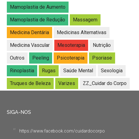
Mamoplastia de Aumento
Mamoplastia de Redução
Massagem
Medicina Dentária
Medicinas Alternativas
Medicina Vascular
Mesoterapia
Nutrição
Outros
Peeling
Psicoterapia
Psoriase
Rinoplastia
Rugas
Saúde Mental
Sexologia
Truques de Beleza
Varizes
ZZ_Cuidar do Corpo
SIGA-NOS
https://www.facebook.com/cuidardocorpo