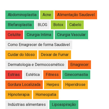
Abdominoplastia
Acne
Alimentação Saudavel
Blefaroplastia
BLOG
Botox
Cabelo
Celulite
Cirurgia Intima
Cirurgia Vascular
Como Emagrecer de forma Saudável
Cuidar do Idoso
Deixar de Fumar
Dermatologia e Dermocosmético
Emagrecer
Estrias
Estética
Fitness
Ginecomastia
Gordura Localizada
Herpes
Hiperidrose
Hipnoterapia
Homeopatia
Indústrias alimentares
Lipoaspiração