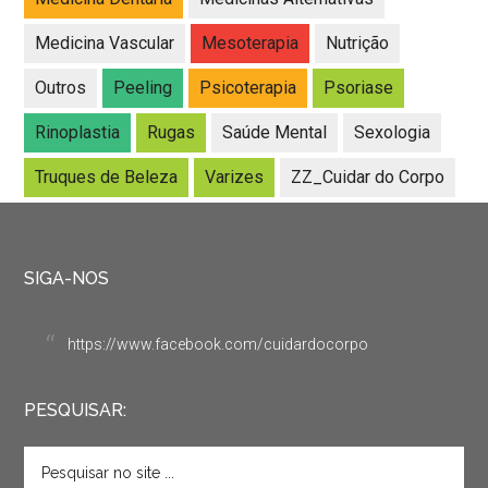
Medicina Vascular
Mesoterapia
Nutrição
Outros
Peeling
Psicoterapia
Psoriase
Rinoplastia
Rugas
Saúde Mental
Sexologia
Truques de Beleza
Varizes
ZZ_Cuidar do Corpo
SIGA-NOS
https://www.facebook.com/cuidardocorpo
PESQUISAR: