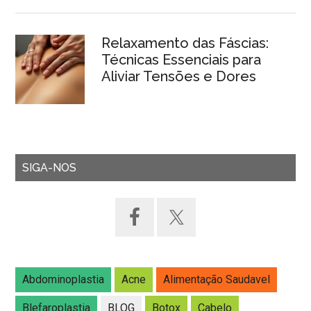
Relaxamento das Fáscias:
Técnicas Essenciais para
Aliviar Tensões e Dores
SIGA-NOS
Abdominoplastia
Acne
Alimentação Saudavel
Blefaroplastia
BLOG
Botox
Cabelo