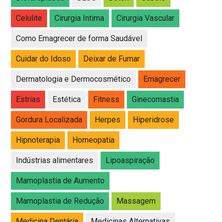
Celulite
Cirurgia Intima
Cirurgia Vascular
Como Emagrecer de forma Saudável
Cuidar do Idoso
Deixar de Fumar
Dermatologia e Dermocosmético
Emagrecer
Estrias
Estética
Fitness
Ginecomastia
Gordura Localizada
Herpes
Hiperidrose
Hipnoterapia
Homeopatia
Indústrias alimentares
Lipoaspiração
Mamoplastia de Aumento
Mamoplastia de Redução
Massagem
Medicina Dentária
Medicinas Alternativas