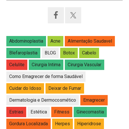
Abdominoplastia
Acne
Alimentação Saudavel
Blefaroplastia
BLOG
Botox
Cabelo
Celulite
Cirurgia Intima
Cirurgia Vascular
Como Emagrecer de forma Saudável
Cuidar do Idoso
Deixar de Fumar
Dermatologia e Dermocosmético
Emagrecer
Estrias
Estética
Fitness
Ginecomastia
Gordura Localizada
Herpes
Hiperidrose