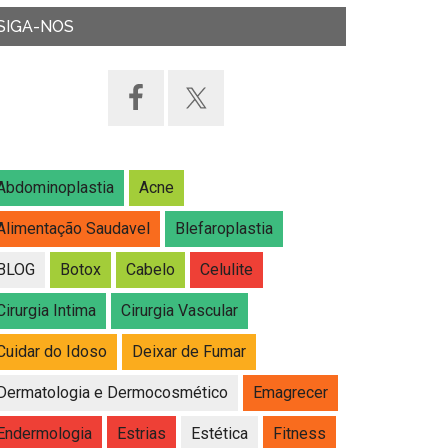
SIGA-NOS
Abdominoplastia
Acne
Alimentação Saudavel
Blefaroplastia
BLOG
Botox
Cabelo
Celulite
Cirurgia Intima
Cirurgia Vascular
Cuidar do Idoso
Deixar de Fumar
Dermatologia e Dermocosmético
Emagrecer
Endermologia
Estrias
Estética
Fitness