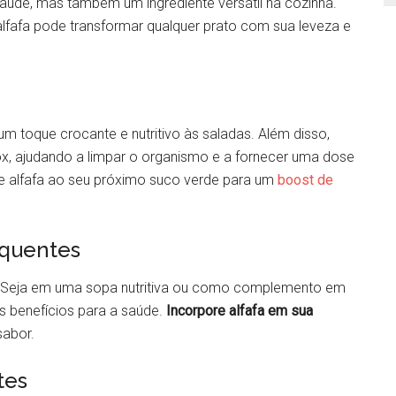
aúde, mas também um ingrediente versátil na cozinha.
lfafa pode transformar qualquer prato com sua leveza e
um toque crocante e nutritivo às saladas. Além disso,
x, ajudando a limpar o organismo e a fornecer uma dose
de alfafa ao seu próximo suco verde para um
boost de
 quentes
. Seja em uma sopa nutritiva ou como complemento em
os benefícios para a saúde.
Incorpore alfafa em sua
sabor.
tes