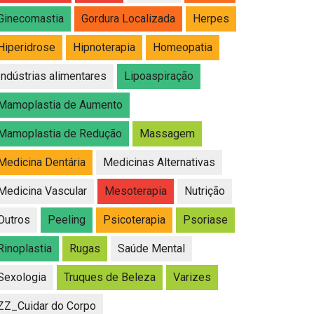
Ginecomastia
Gordura Localizada
Herpes
Hiperidrose
Hipnoterapia
Homeopatia
Indústrias alimentares
Lipoaspiração
Mamoplastia de Aumento
Mamoplastia de Redução
Massagem
Medicina Dentária
Medicinas Alternativas
Medicina Vascular
Mesoterapia
Nutrição
Outros
Peeling
Psicoterapia
Psoriase
Rinoplastia
Rugas
Saúde Mental
Sexologia
Truques de Beleza
Varizes
ZZ_Cuidar do Corpo